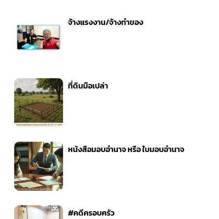
จ้างแรงงาน/จ้างทำของ
ที่ดินมือเปล่า
หนังสือมอบอำนาจ หรือ ใบมอบอำนาจ
#คดีครอบครัว