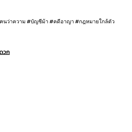
๊ะฅนว่าความ #บัญชีม้า #คดีอาญา #กฎหมายใกล้ตัว
ะดวก