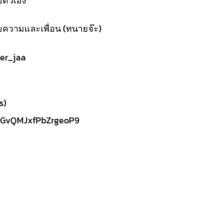
ยตัวเอง
ความและเพื่อน (ทนายจ๊ะ)
yer_jaa
s)
/7GvQMJxfPbZrgeoP9