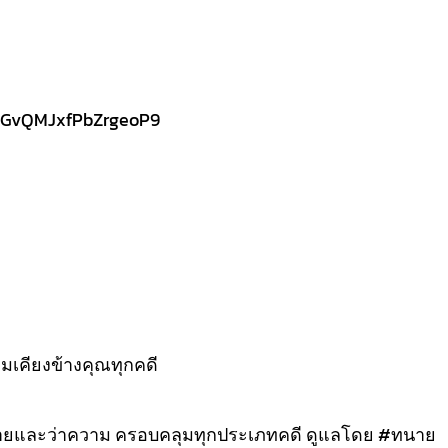
/7GvQMJxfPbZrgeoP9
เคียงข้างคุณทุกคดี
ายและว่าความ ครอบคลุมทุกประเภทคดี ดูแลโดย #ทนาย