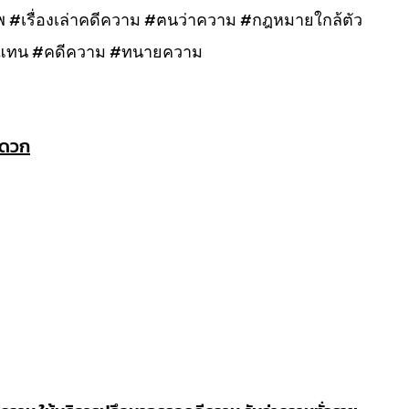
#เรื่องเล่าคดีความ #ฅนว่าความ #กฎหมายใกล้ตัว
ัทแทน #คดีความ #ทนายความ
ะดวก