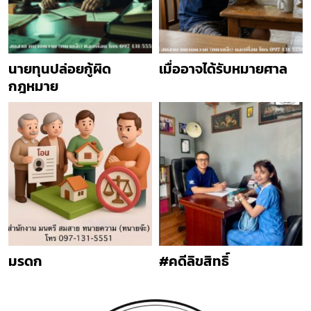
นายทุนปล่อยกู้ผิด
เมื่ออาจได้รับหมายศาล
กฎหมาย
มรดก
#คดีลิขสิทธิ์