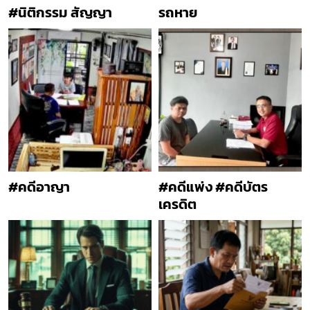
#นิติกรรม สัญญา
รถหาย
#คดีอาญา
#คดีแพ่ง #คดีบัตร
เครดิต