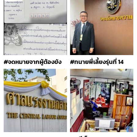
#จดหมายจากผู้ต้องขัง
#ทนายพี่เลี้ยงรุ่นที่ 14