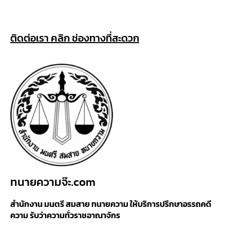
ติดต่อเรา คลิก ช่องทางที่สะดวก
ทนายความจ๊ะ.com
สำนักงาน มนตรี สมสาย ทนายความ ให้บริการปรึกษาอรรถคดี
ความ รับว่าความทั่วราชอาณาจักร