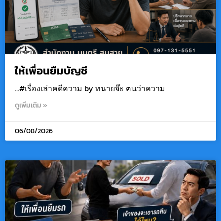
ให้เพื่อนยืมบัญชี
…#เรื่องเล่าคดีความ by ทนายจ๊ะ ฅนว่าความ
ดูเพิ่มเติม »
06/08/2026