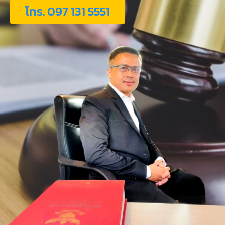
โทร. 097 131 5551