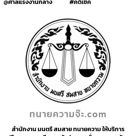
@ศาลแรงงานกลาง
#คดีเช็ค
ทนายความจ๊ะ.com
สำนักงาน มนตรี สมสาย ทนายความ ให้บริการ