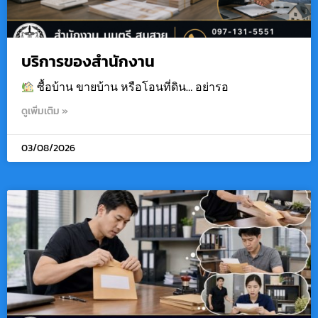
บริการของสำนักงาน
ซื้อบ้าน ขายบ้าน หรือโอนที่ดิน… อย่ารอ
ดูเพิ่มเติม »
03/08/2026