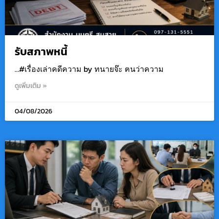
รับสภาพหนี้
…#เรื่องเล่าคดีความ by ทนายจ๊ะ ฅนว่าความ
ดูเพิ่มเติม »
04/08/2026