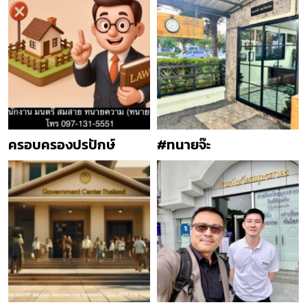
ครอบครองปรปักษ์
#ทนายจ๊ะ