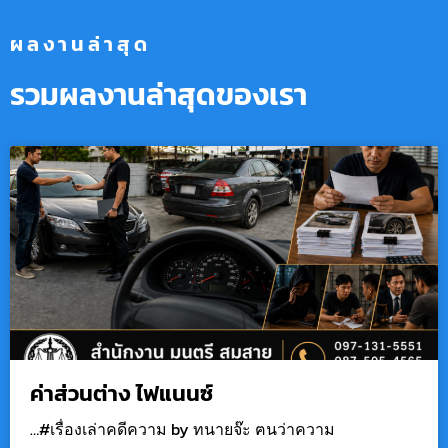
ผลงานล่าสุด
รวมผลงานล่าสุดของเรา
ค่าส่วนต่าง ไฟแนนซ์
…#เรื่องเล่าคดีความ by ทนายจ๊ะ ฅนว่าความ