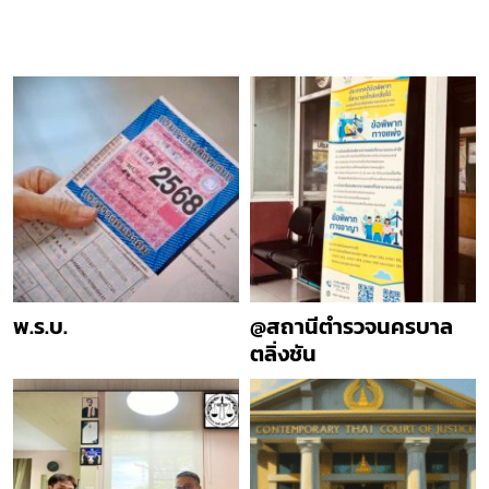
พ.ร.บ.
@สถานีตำรวจนครบาล
ตลิ่งชัน