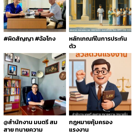
#ผิดสัญญา #ฉ้อโกง
หลักเกณฑ์ในการประกัน
ตัว
@สำนักงาน มนตรี สม
กฎหมายคุ้มครอง
สาย ทนายความ
แรงงาน