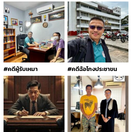
#คดีผู้รับเหมา
#คดีฉ้อโกงประชาขน