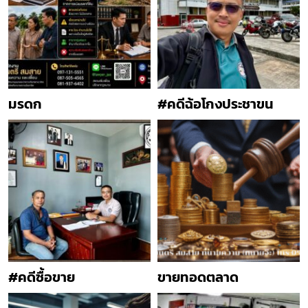
มรดก
#คดีฉ้อโกงประชาขน
#คดีซื้อขาย
ขายทอดตลาด