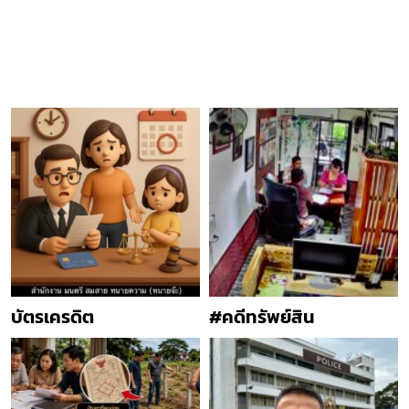
บัตรเครดิต
#คดีทรัพย์สิน