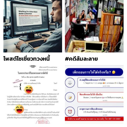
โพสต์โซเชี่ยวทวงหนี้
#คดีล้มละลาย