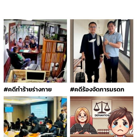
#คดีทำร้ายร่างกาย
#คดีร้องจัดการมรดก