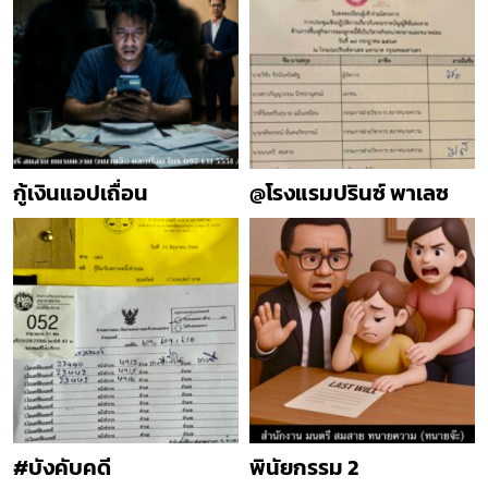
กู้เงินแอปเถื่อน
@โรงแรมปรินซ์ พาเลซ
#บังคับคดี
พินัยกรรม 2