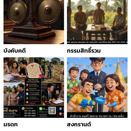
บังคับคดี
กรรมสิทธิ์รวม
มรดก
สงกรานต์