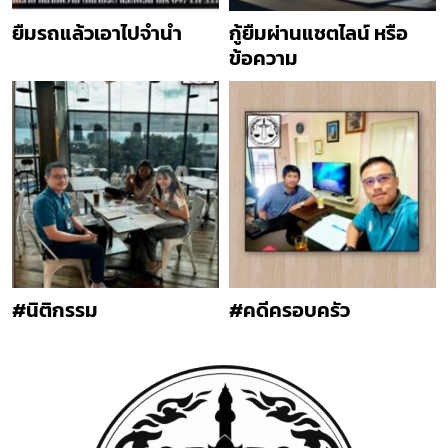
ยืมรถแล้วเอาไปจำนำ
กู้ยืมผ่านแชตไลน์ หรือ
ข้อความ
#นิติกรรม
#คดีครอบครัว