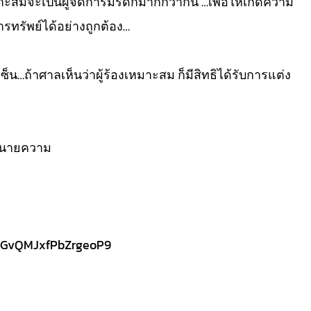
ะสมจะเป็นผู้จัดการมรดกมากกว่ากัน …เพื่อให้เกิดความ
รทรัพย์ได้อย่างถูกต้อง…
มเซ็น…ถ้าศาลเห็นว่าผู้ร้องเหมาะสม ก็มีสิทธิได้รับการแต่ง
ทนายความ
/7GvQMJxfPbZrgeoP9