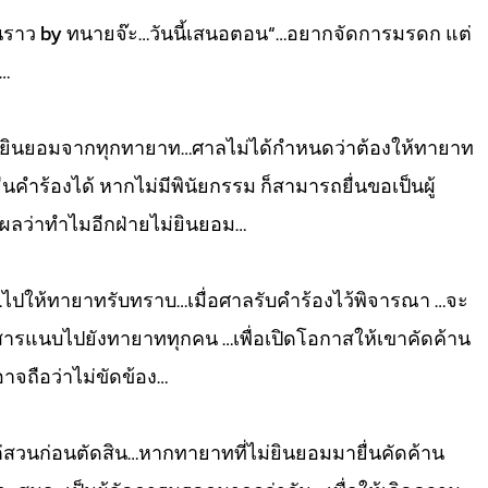
่องพันราว by ทนายจ๊ะ…วันนี้เสนอตอน“…อยากจัดการมรดก แต่
”…
งสือยินยอมจากทุกทายาท…ศาลไม่ได้กำหนดว่าต้องให้ทายาท
นคำร้องได้ หากไม่มีพินัยกรรม ก็สามารถยื่นขอเป็นผู้
ผลว่าทำไมอีกฝ่ายไม่ยินยอม…
ไปให้ทายาทรับทราบ…เมื่อศาลรับคำร้องไว้พิจารณา …จะ
อกสารแนบไปยังทายาททุกคน …เพื่อเปิดโอกาสให้เขาคัดค้าน
าจถือว่าไม่ขัดข้อง…
่สวนก่อนตัดสิน…หากทายาทที่ไม่ยินยอมมายื่นคัดค้าน