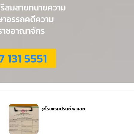
ตรีสมสายทนายความ
กษาอรรถคดีความ
่วราชอาณาจักร
7 131 5551
@โรงแรมปรินซ์ พาเลซ