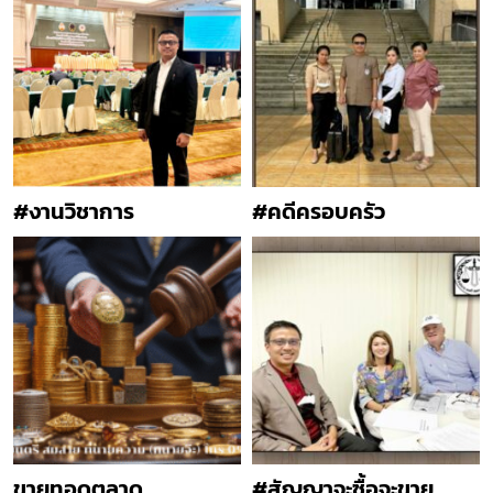
#งานวิชาการ
#คดีครอบครัว
ขายทอดตลาด
#สัญญาจะซื้อจะขาย