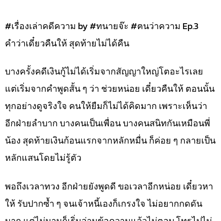
#เรื่องเล่าคดีความ by #ทนายจ๊ะ #ฅนว่าความ Ep.3
คำว่าเดี๋ยวคืนให้ สุดท้ายไม่ได้คืน
บางครั้งคดีเงินกู้ไม่ได้เริ่มจากสัญญาใหญ่โตอะไรเลย
แต่เริ่มจากคำพูดสั้น ๆ ว่า ช่วยหน่อย เดี๋ยวคืนให้ ตอนนั้น
ทุกอย่างดูจริงใจ คนให้ยืมก็ไม่ได้คิดมาก เพราะเห็นว่า
อีกฝ่ายลำบาก บางคนเป็นเพื่อน บางคนสนิทกันเหมือนพี่
น้อง สุดท้ายเงินก้อนแรกจากหลักหมื่น ก็ค่อย ๆ กลายเป็น
หลักแสนโดยไม่รู้ตัว
พอถึงเวลาทวง อีกฝ่ายยังพูดดี ขอเวลาอีกหน่อย เดี๋ยวหา
ให้ รับปากซ้ำ ๆ จนเจ้าหนี้เองก็เกรงใจ ไม่อยากกดดัน
มาก แต่ไม่นานก็เริ่มอ่านข้อความแล้วไม่ตอบ โทรไปไม่