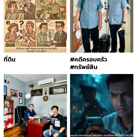
ที่ดิน
#คดีครอบครัว
#ทรัพย์สิน