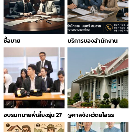
ซื้อขาย
บริการของสำนักงาน
อบรมทนายพี่เลี้ยงรุ่น 27
@ศาลจังหวัดยโสธร