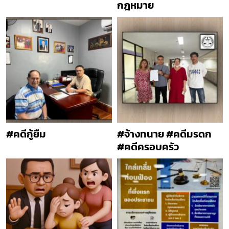
กฎหมาย
#คดีกู้ยืม
#จ้างทนาย #คดีมรดก
#คดีครอบครัว