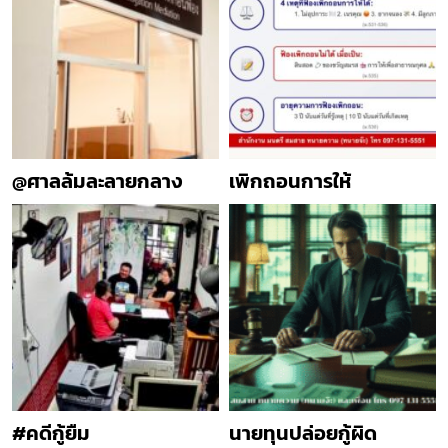
@ศาลล้มละลายกลาง
เพิกถอนการให้
#คดีกู้ยืม
นายทุนปล่อยกู้ผิด