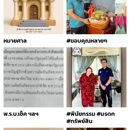
หมายศาล
#ขอบคุณหลายๆ
พ.ร.บ.เช็ค ฯลฯ
#พินัยกรรม #มรดก
#ทรัพย์สิน