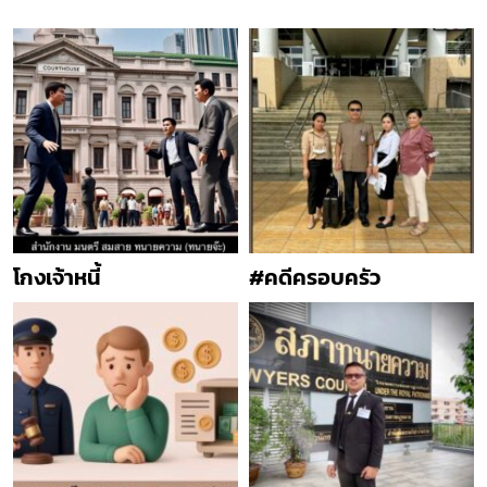
โกงเจ้าหนี้
#คดีครอบครัว