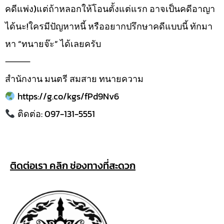
คดีแพ่ง)แต่ถ้าหลอกให้โอนตั้งแต่แรก อาจเป็นคดีอาญา
ได้นะ!ใครมีปัญหาหนี้ หรืออยากปรึกษาคดีแบบนี้ ทักมา
หา “ทนายจ๊ะ” ได้เลยครับ
⸻
สำนักงาน มนตรี สมสาย ทนายความ
https://g.co/kgs/fPd9Nv6
ติดต่อ: 097-131-5551
ติดต่อเรา คลิก ช่องทางที่สะดวก