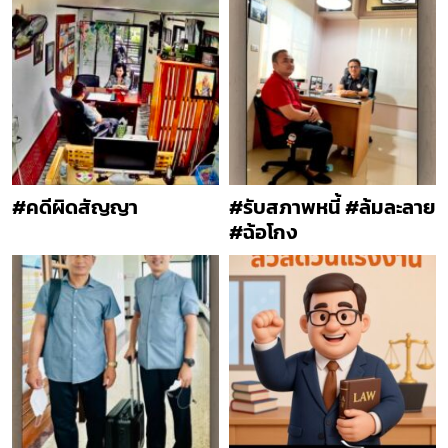
#คดีผิดสัญญา
#รับสภาพหนี้ #ล้มละลาย
#ฉ้อโกง