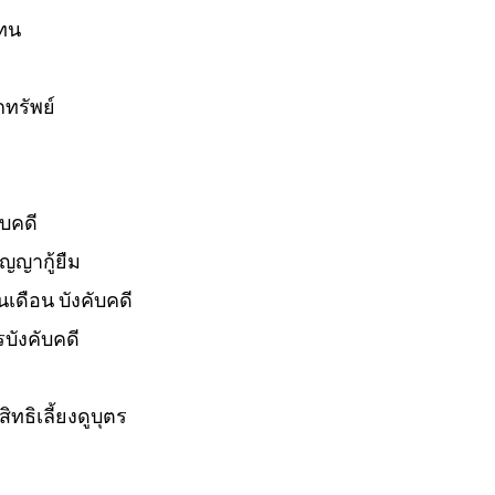
แทน
กทรัพย์
ับคดี
ัญญากู้ยืม
นเดือน บังคับคดี
บังคับคดี
ทธิเลี้ยงดูบุตร