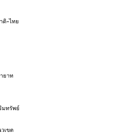
าติ-ไทย
ทายาท
ิมทรัพย์
นวเขต