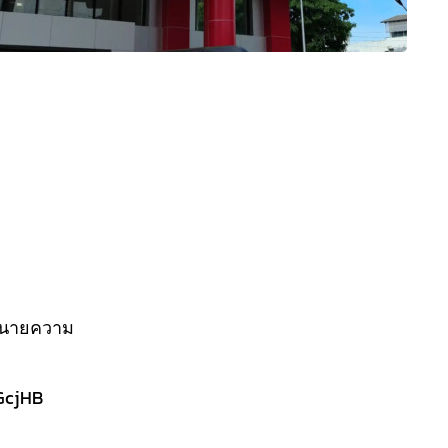
ทนายความ
3GcjHB