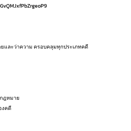
/7GvQMJxfPbZrgeoP9
ยและว่าความ ครอบคลุมทุกประเภทคดี
างกฎหมาย
องคดี