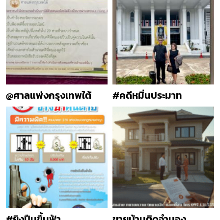
@ศาลแพ่งกรุงเทพใต้
#คดีหมิ่นประมาท
#ยิงปืนขึ้นฟ้า
ขายบ้านติดจำนอง