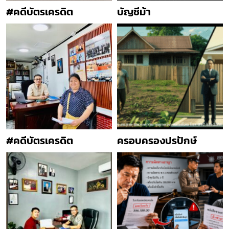
#คดีบัตรเครดิต
บัญชีม้า
#คดีบัตรเครดิต
ครอบครองปรปักษ์