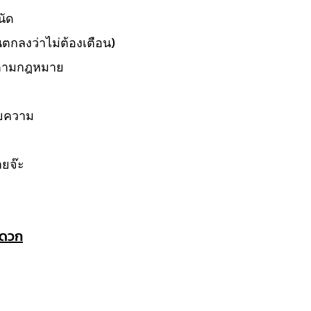
นัด
้นตกลงว่าไม่ต้องเตือน)
อนตามกฎหมาย
ายความ
ายจ๊ะ
ะดวก