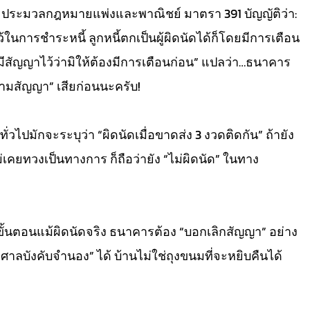
ประมวลกฎหมายแพ่งและพาณิชย์ มาตรา 391 บัญญัติว่า:
ในการชำระหนี้ ลูกหนี้ตกเป็นผู้ผิดนัดได้ก็โดยมีการเตือน
้มีสัญญาไว้ว่ามิให้ต้องมีการเตือนก่อน” แปลว่า…ธนาคาร
ตามสัญญา” เสียก่อนนะครับ!
้ทั่วไปมักจะระบุว่า “ผิดนัดเมื่อขาดส่ง 3 งวดติดกัน” ถ้ายัง
่เคยทวงเป็นทางการ ก็ถือว่ายัง “ไม่ผิดนัด” ในทาง
านขั้นตอนแม้ผิดนัดจริง ธนาคารต้อง “บอกเลิกสัญญา” อย่าง
งศาลบังคับจำนอง” ได้ บ้านไม่ใช่ถุงขนมที่จะหยิบคืนได้