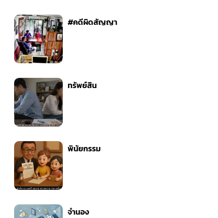
#คดีผิดสัญญา
ทรัพย์สิน
พินัยกรรม
จำนอง