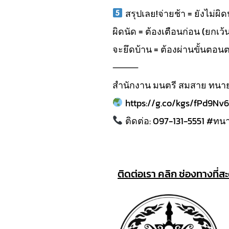
สรุปเลย!จ่ายช้า = ยังไม่ผิด
ผิดนัด = ต้องเตือนก่อน (ยกเว
จะยึดบ้าน = ต้องผ่านขั้นต
⸻
สำนักงาน มนตรี สมสาย ทน
https://g.co/kgs/fPd9Nv6
ติดต่อ: 097-131-5551 #ทน
ติดต่อเรา คลิก ช่องทางที่ส