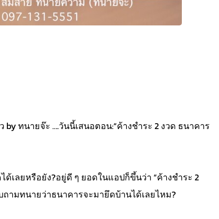
พันราว by ทนายจ๊ะ ….วันนี้เสนอตอน:“ค้างชำระ 2 งวด ธนาคาร
ด้เลยหรือยัง?อยู่ดี ๆ ยอดในแอปก็ขึ้นว่า “ค้างชำระ 2
ีบถามทนายว่าธนาคารจะมายึดบ้านได้เลยไหม?