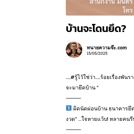
บ้านจะโดนยึด?
ทนายความจ๊ะ.com
15/05/2025
…..#รู้ไว้ใช่ว่า…..ร้อยเรื่อง
จะมายึดบ้าน ”
⸻
ผิดนัดผ่อนบ้าน ธนาคารยึดไ
งวด” …ใจหายแว้บ! หลายคนร
⸻