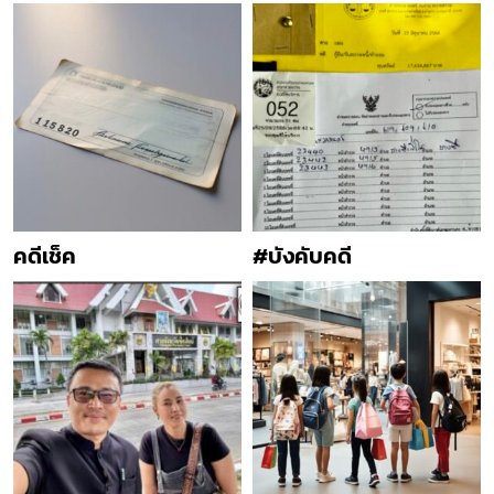
คดีเช็ค
#บังคับคดี