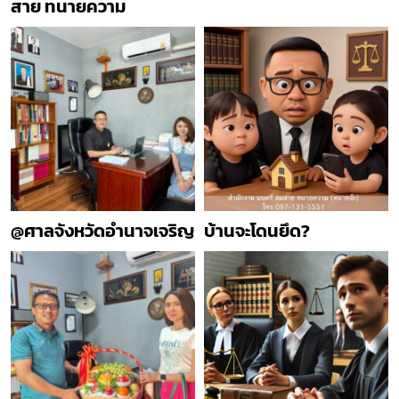
สาย ทนายความ
@ศาลจังหวัดอำนาจเจริญ
บ้านจะโดนยึด?