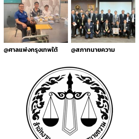
@ศาลแพ่งกรุงเทพใต้
@สภาทนายความ