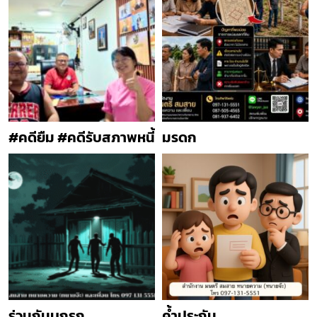
#คดียืม #คดีรับสภาพหนี้
มรดก
ร่วมกันบุกรุก
ค้ำประกัน