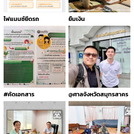
ไฟแนนซ์ยึดรถ
ยืมเงิน
#คัดเอกสาร
@ศาลจังหวัดสมุทรสาคร