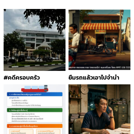
#คดีครอบครัว
ยืมรถแล้วเอาไปจำนำ