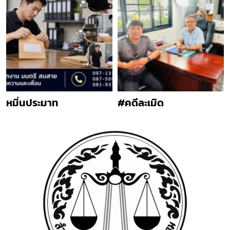
หมิ่นประมาท
#คดีละเมิด