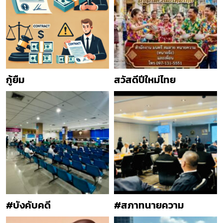
กู้ยืม
สวัสดีปีใหม่ไทย
#บังคับคดี
#สภาทนายความ