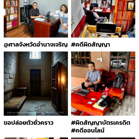
@ศาลจังหวัดอำนาจเจริญ
#คดีผิดสัญญา
ขอปล่อยตัวชั่วคราว
#ผิดสัญญาบัตรเครดิต
#คดีออนไลน์