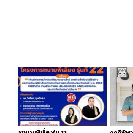
#ทนายพี่เลี้ยงรุ่น 22
#คดีพิพาท