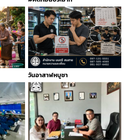
วันอาสาฬหบูชา