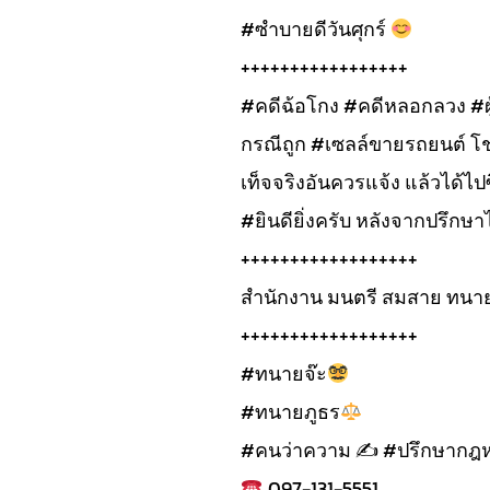
#ซำบายดีวันศุกร์
+++++++++++++++++
#คดีฉ้อโกง #คดีหลอกลวง #ผู
กรณีถูก #เซลล์ขายรถยนต์ โชว
เท็จจริงอันควรแจ้ง แล้วได้ไป
#ยินดียิ่งครับ หลังจากปรึกษา
++++++++++++++++++
สำนักงาน มนตรี สมสาย ทนาย
++++++++++++++++++
#ทนายจ๊ะ
#ทนายภูธร
#คนว่าความ ✍
#ปรึกษากฎหม
097-131-5551