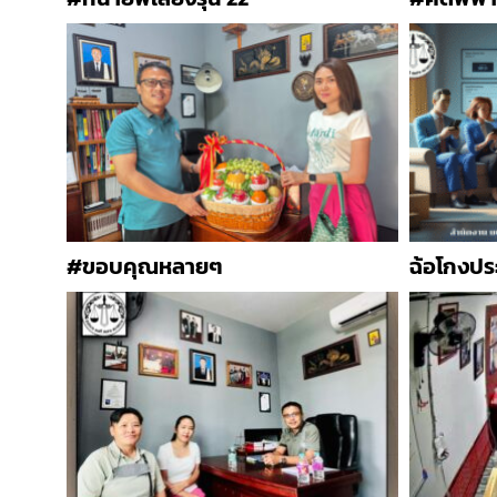
#ขอบคุณหลายๆ
ฉ้อโกงปร