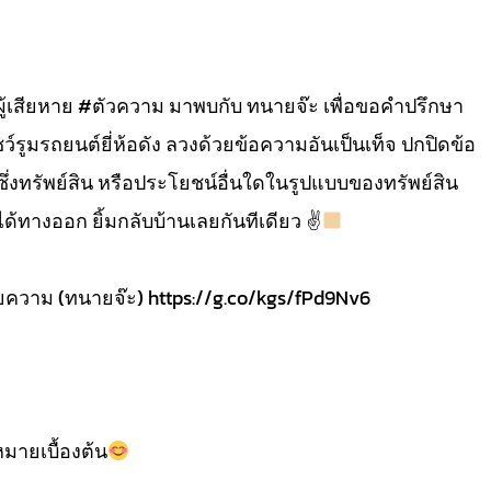
้เสียหาย #ตัวความ มาพบกับ ทนายจ๊ะ เพื่อขอคำปรึกษา
์รูมรถยนต์ยี่ห้อดัง ลวงด้วยข้อความอันเป็นเท็จ ปกปิดข้อ
ซึ่งทรัพย์สิน หรือประโยชน์อื่นใดในรูปแบบของทรัพย์สิน
ได้ทางออก ยิ้มกลับบ้านเลยกันทีเดียว ✌
ความ (ทนายจ๊ะ) https://g.co/kgs/fPd9Nv6
ายเบื้องต้น