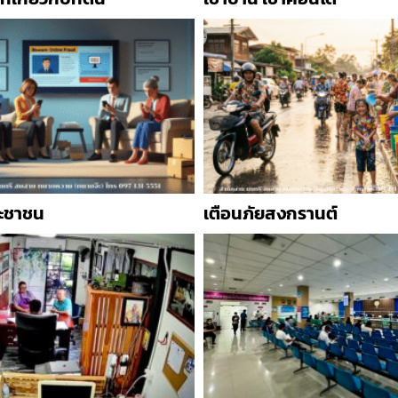
ะชาชน
เตือนภัยสงกรานต์