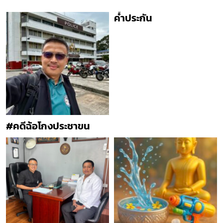
ค้ำประกัน
#คดีฉ้อโกงประชาขน