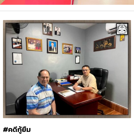
#คดีกู้ยืม