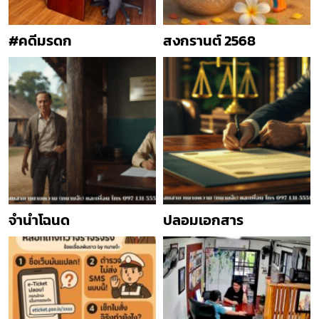
#คดีมรดก
สงกรานต์ 2568
จำนำโฉนด
ปลอมเอกสาร