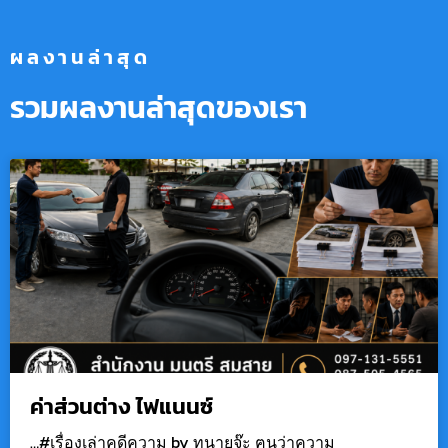
ผลงานล่าสุด
รวมผลงานล่าสุดของเรา
ค่าส่วนต่าง ไฟแนนซ์
…#เรื่องเล่าคดีความ by ทนายจ๊ะ ฅนว่าความ