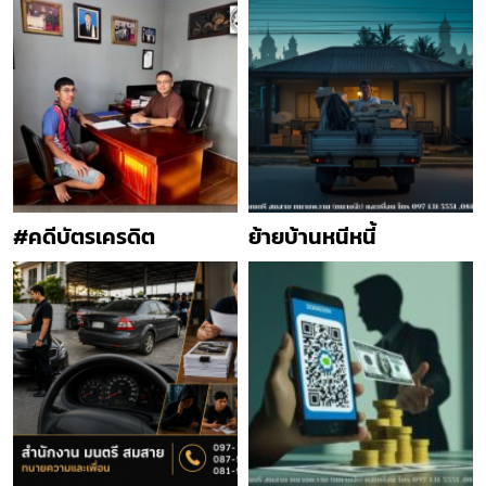
#คดีบัตรเครดิต
ย้ายบ้านหนีหนี้