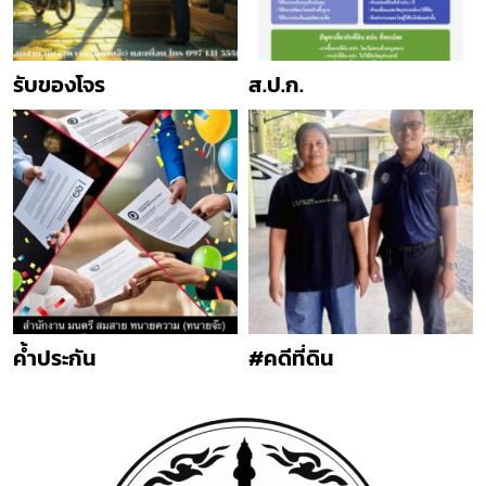
รับของโจร
ส.ป.ก.
ค้ำประกัน
#คดีที่ดิน