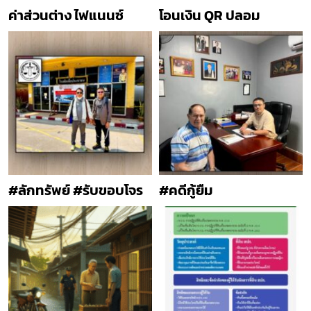
ค่าส่วนต่าง ไฟแนนซ์
โอนเงิน QR ปลอม
#ลักทรัพย์ #รับขอบโจร
#คดีกู้ยืม