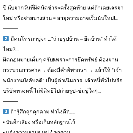
ปี นับจากวันที่ผิดนัดชำระครั้งสุดท้าย แต่ถ้าเคยเจรจา
ใหม่ หรือจ่ายบางส่วน = อายุความอาจเริ่มนับใหม่!…
⸻
มีคนโทรมาขู่จะ …“ถ่ายรูปบ้าน – ยึดบ้าน” ทำได้
ไหม?…
ผิดกฎหมายเต็มๆ ครับ!เพราะการยึดทรัพย์ ต้องผ่าน
กระบวนการศาล→ ต้องมีคำพิพากษา → แล้วให้ “เจ้า
พนักงานบังคับคดี” เป็นผู้ดำเนินการ…เจ้าหนี้ทั่วไปหรือ
บริษัททวงหนี้ ไม่มีสิทธิไปถ่ายรูป-ข่มขู่ใดๆ…
⸻
ถ้ารู้สึกถูกคุกคาม ทำไงดี?……
• บันทึกเสียง หรือเก็บหลักฐานไว้
• แจ้งความฐานข่มขู่ / คุกคาม