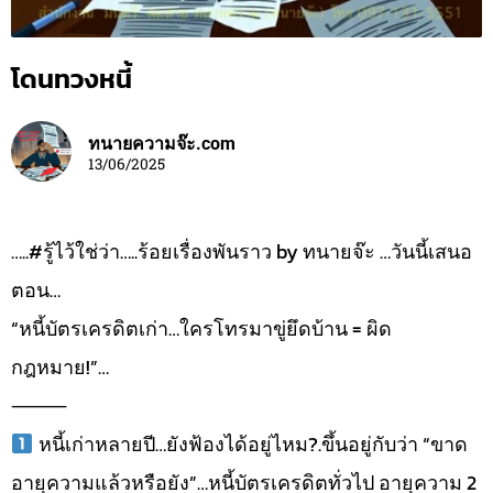
โดนทวงหนี้
ทนายความจ๊ะ.com
13/06/2025
…..#รู้ไว้ใช่ว่า…..ร้อยเรื่องพันราว by ทนายจ๊ะ …วันนี้เสนอ
ตอน…
“หนี้บัตรเครดิตเก่า…ใครโทรมาขู่ยึดบ้าน = ผิด
กฎหมาย!”…
⸻
หนี้เก่าหลายปี…ยังฟ้องได้อยู่ไหม?.ขึ้นอยู่กับว่า “ขาด
อายุความแล้วหรือยัง”…หนี้บัตรเครดิตทั่วไป อายุความ 2