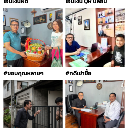
โอนเงินผิด
โอนเงิน QR ปลอม
#ขอบคุณหลายๆ
#คดีเช่าซื้อ