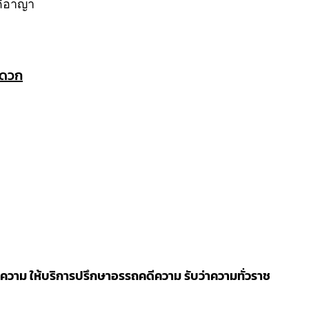
ดีอาญา
ะดวก
วาม ให้บริการปรึกษาอรรถคดีความ รับว่าความทั่วราช