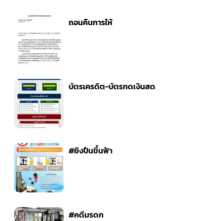
ถอนคืนการให้
บัตรเครดิต-บัตรกดเงินสด
#ยิงปืนขึ้นฟ้า
#คดีมรดก