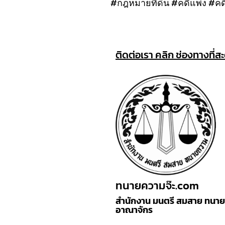
#กฎหมายที่ดิน #คดีแพ่ง #ค
ติดต่อเรา คลิก ช่องทางที่ส
ทนายความจ๊ะ.com
สำนักงาน มนตรี สมสาย ทนายค
อาณาจักร