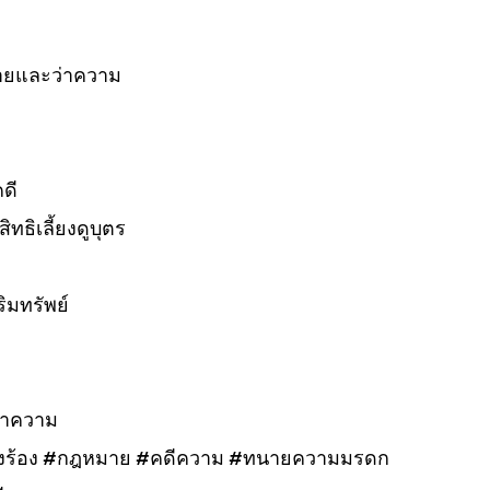
ายและว่าความ
คดี
ทธิเลี้ยงดูบุตร
ิมทรัพย์
ว่าความ
งร้อง #กฎหมาย #คดีความ #ทนายความมรดก