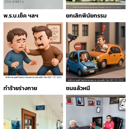
พ.ร.บ.เช็ค ฯลฯ
ยกเลิกพินัยกรรม
ทำร้ายร่างกาย
ชนแล้วหนี