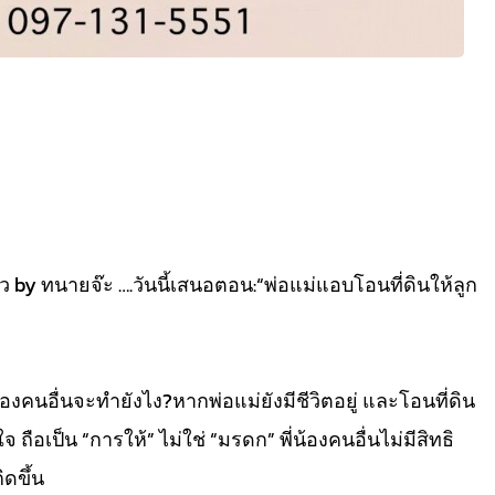
ันราว by ทนายจ๊ะ ….วันนี้เสนอตอน:“พ่อแม่แอบโอนที่ดินให้ลูก
น้องคนอื่นจะทำยังไง?หากพ่อแม่ยังมีชีวิตอยู่ และโอนที่ดิน
ือเป็น “การให้” ไม่ใช่ “มรดก” พี่น้องคนอื่นไม่มีสิทธิ
ิดขึ้น