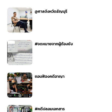
@ศาลจังหวัดธัญบุรี
#จดหมายจากผู้ต้องขัง
ถอนฟ้องคดีอาญา
#คดีปลอมเอกสาร