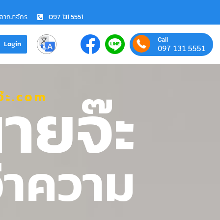
ชอาณาจักร
097 131 5551
Call
Login
097 131 5551
ายจ๊ะ
๊ะ.com
ว่าความ