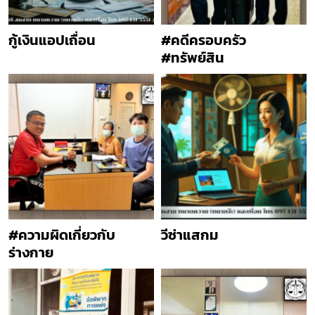
กู้เงินแอปเถื่อน
#คดีครอบครัว
#ทรัพย์สิน
#ความผิดเกี่ยวกับ
วีซ่าแสกม
ร่างกาย