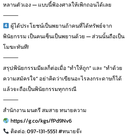
หลานตัวเอง — แบบนี้ฟ้องศาลให้เพิกถอนได้เลย
⸻
ผู้ได้ประโยชน์เป็นพยานถ้าคนที่ได้ทรัพย์จาก
พินัยกรรม เป็นคนเซ็นเป็นพยานด้วย — ส่วนนั้นถือเป็น
โมฆะทันที!
⸻
สรุป:พินัยกรรมมีผลก็ต่อเมื่อ “ทำให้ถูก” และ “ทำด้วย
ความสมัครใจ” อย่าคิดว่าเขียนอะไรลงกระดาษก็ได้
แล้วจะถือเป็นพินัยกรรมทุกกรณี
⸻
สำนักงาน มนตรี สมสาย ทนายความ
https://g.co/kgs/fPd9Nv6
ติดต่อ: 097-131-5551 #ทนายจ๊ะ