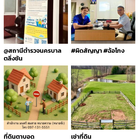
@สถานีตำรวจนครบาล
#ผิดสัญญา #ฉ้อโกง
ตลิ่งชัน
ที่ดินตาบอด
เช่าที่ดิน