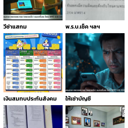
วีซ่าแสกม
พ.ร.บ.เช็ค ฯลฯ
เงินสมทบประกันสังคม
ให้เช่าบัญชี