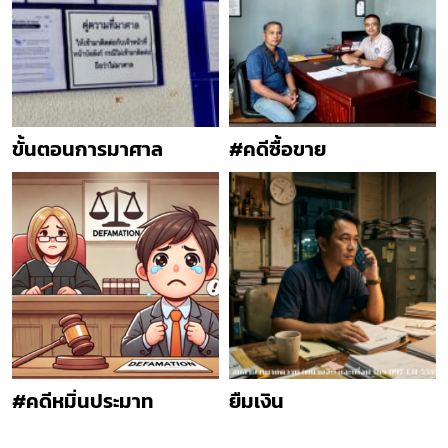
ขั้นตอนการมาศาล
#คดีซื้อขาย
#คดีหมิ่นประมาท
ยืมเงิน