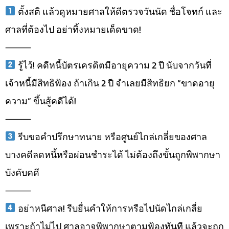
ตั้งสติ แล้วดูหมายศาลให้ดีตรวจวันนัด ชื่อโจทก์ และ
ศาลที่ต้องไป อย่าทิ้งหมายเด็ดขาด!
⸻
รู้ไว้! คดีหนี้บัตรเครดิตมีอายุความ 2 ปี นับจากวันที่
เจ้าหนี้มีสิทธิฟ้อง ถ้าเกิน 2 ปี จำเลยมีสิทธิยก “ขาดอายุ
ความ” ขึ้นสู้คดีได้!
⸻
รีบขอคำปรึกษาทนาย หรือศูนย์ไกล่เกลี่ยของศาล
บางคดีลดหนี้หรือผ่อนชำระได้ ไม่ต้องถึงขั้นถูกพิพากษา
บังคับคดี
⸻
อย่าหนีศาล! รีบยื่นคำให้การหรือไปนัดไกล่เกลี่ย
เพราะถ้าไม่ไป ศาลอาจพิพากษาตามฟ้องทันที แล้วจะถูก