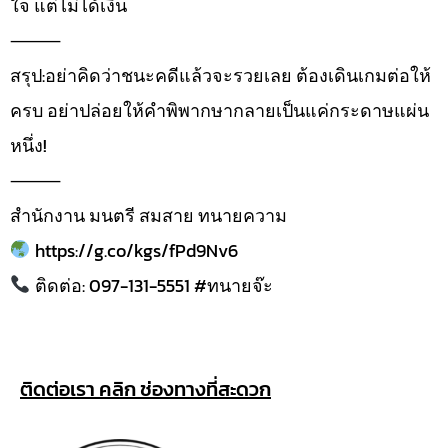
ใจ แต่ไม่ได้เงิน
⸻
สรุป:อย่าคิดว่าชนะคดีแล้วจะรวยเลย ต้องเดินเกมต่อให้
ครบ อย่าปล่อยให้คำพิพากษากลายเป็นแค่กระดาษแผ่น
หนึ่ง!
⸻
สำนักงาน มนตรี สมสาย ทนายความ
https://g.co/kgs/fPd9Nv6
ติดต่อ: 097-131-5551 #ทนายจ๊ะ
ติดต่อเรา คลิก ช่องทางที่สะดวก