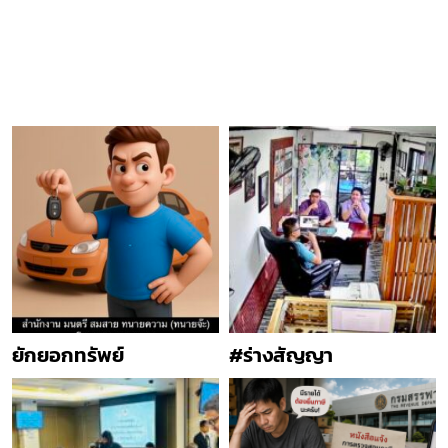
ยักยอกทรัพย์
#ร่างสัญญา