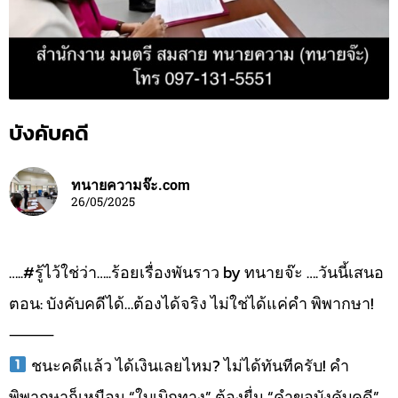
บังคับคดี
ทนายความจ๊ะ.com
26/05/2025
…..#รู้ไว้ใช่ว่า…..ร้อยเรื่องพันราว by ทนายจ๊ะ ….วันนี้เสนอ
ตอน: บังคับคดีได้…ต้องได้จริง ไม่ใช่ได้แค่คำ พิพากษา!
⸻
ชนะคดีแล้ว ได้เงินเลยไหม? ไม่ได้ทันทีครับ! คำ
พิพากษาก็เหมือน “ใบเบิกทาง” ต้องยื่น “คำขอบังคับคดี”