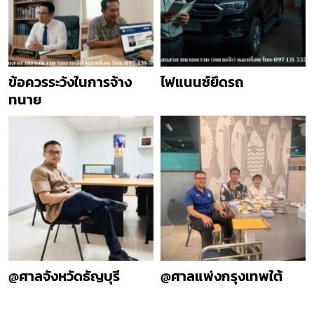
ข้อควรระวังในการจ้าง
ไฟแนนซ์ยึดรถ
ทนาย
@ศาลจังหวัดธัญบุรี
@ศาลแพ่งกรุงเทพใต้