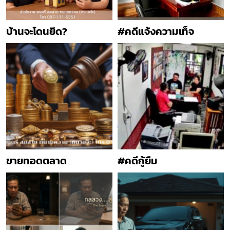
บ้านจะโดนยึด?
#คดีแจ้งความเท็จ
ขายทอดตลาด
#คดีกู้ยืม