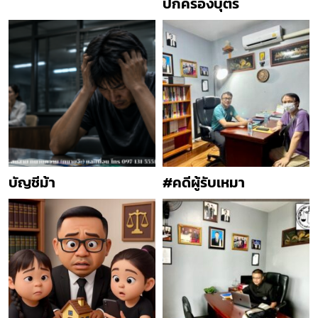
ปกครองบุตร
บัญชีม้า
#คดีผู้รับเหมา