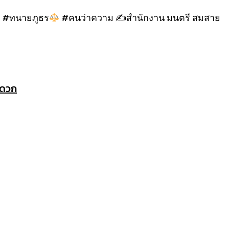
#ทนายภูธร
#คนว่าความ ✍
สำนักงาน มนตรี สมสาย
ะดวก