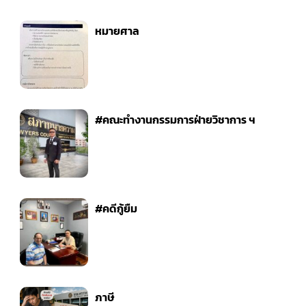
หมายศาล
#คณะทำงานกรรมการฝ่ายวิชาการ ฯ
#คดีกู้ยืม
ภาษี