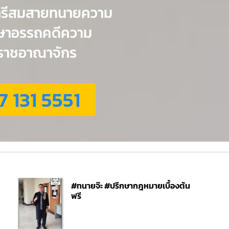
ตรีสมสายทนายความ
กษาอรรถคดีความ
่วราชอาณาจักร
7 131 5551
#ทนายจ๊ะ #ปรึกษากฎหมายเบื้องต้น
ฟรี