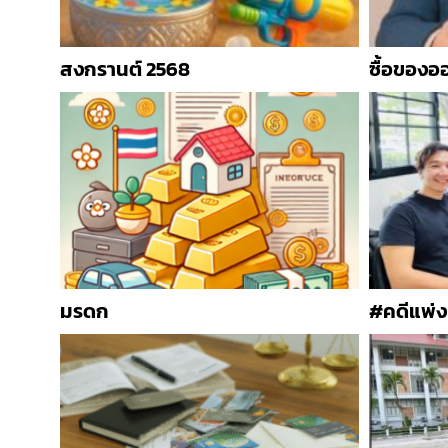
สงกรานต์ 2568
ซื้อของอ
มรดก
#คดีแพ่ง