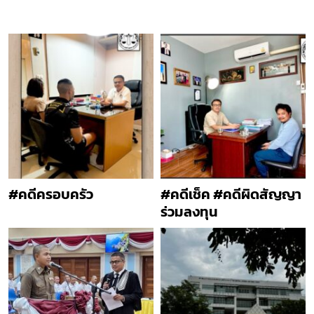
#คดีครอบครัว
#คดีเช็ค #คดีผิดสัญญา
ร่วมลงทุน