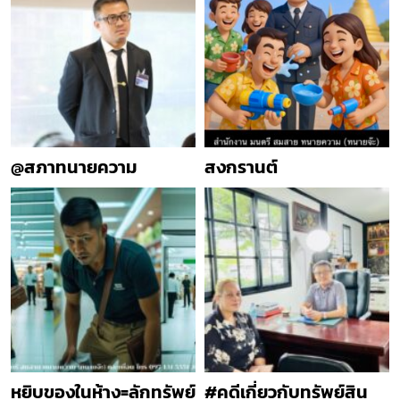
@สภาทนายความ
สงกรานต์
หยิบของในห้าง=ลักทรัพย์
#คดีเกี่ยวกับทรัพย์สิน