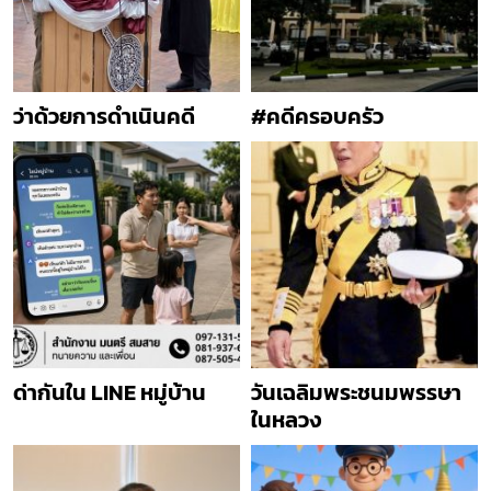
ว่าด้วยการดำเนินคดี
#คดีครอบครัว
ด่ากันใน LINE หมู่บ้าน
วันเฉลิมพระชนมพรรษา
ในหลวง