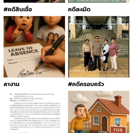
#คดีสินเชื่อ
คดีละเมิด
ลางาน
#คดีครอบครัว