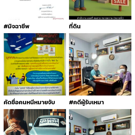
#มิจฉาชีพ
ที่ดิน
คัดชื่อคนหนีหมายจับ
#คดีผู้รับเหมา