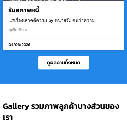
รับสภาพหนี้
…#เรื่องเล่าคดีความ by ทนายจ๊ะ ฅนว่าความ
ดูเพิ่มเติม »
04/08/2026
ดูผลงานทั้งหมด
Gallery รวมภาพลูกค้าบางส่วนของ
เรา