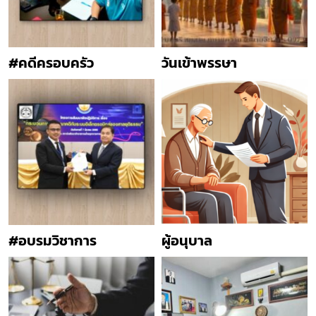
#คดีครอบครัว
วันเข้าพรรษา
#อบรมวิชาการ
ผู้อนุบาล