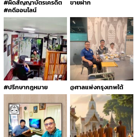
#ผิดสัญญาบัตรเครดิต
ขายฝาก
#คดีออนไลน์
#ปรึกษากฎหมาย
@ศาลแพ่งกรุงเทพใต้