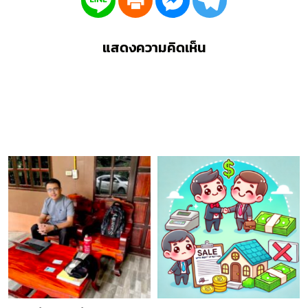
แสดงความคิดเห็น