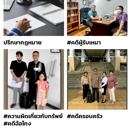
ปรึกษากฎหมาย
#คดีผู้รับเหมา
#ความผิดเกี่ยวกับทรัพย์
#คดีครอบครัว
#คดีฉ้อโกง