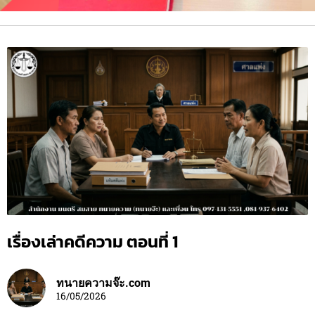
เรื่องเล่าคดีความ ตอนที่ 1
ทนายความจ๊ะ.com
16/05/2026