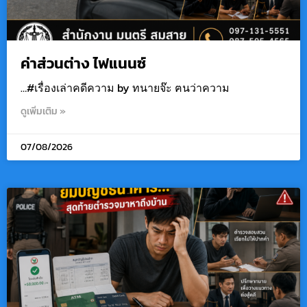
ค่าส่วนต่าง ไฟแนนซ์
…#เรื่องเล่าคดีความ by ทนายจ๊ะ ฅนว่าความ
ดูเพิ่มเติม »
07/08/2026