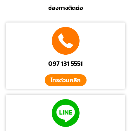
ช่องทางติดต่อ
097 131 5551
โทรด่วนคลิก