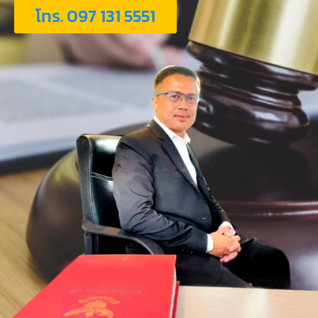
โทร. 097 131 5551