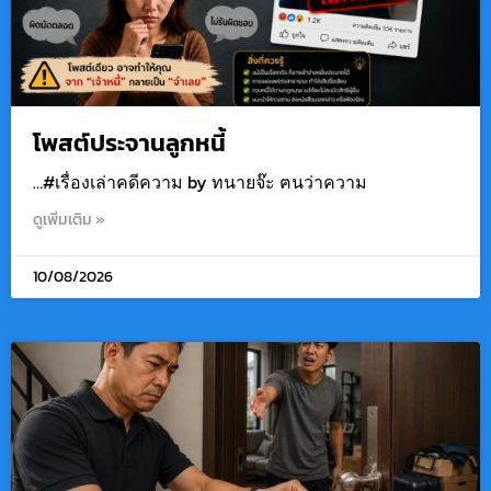
โพสต์ประจานลูกหนี้
…#เรื่องเล่าคดีความ by ทนายจ๊ะ ฅนว่าความ
ดูเพิ่มเติม »
10/08/2026