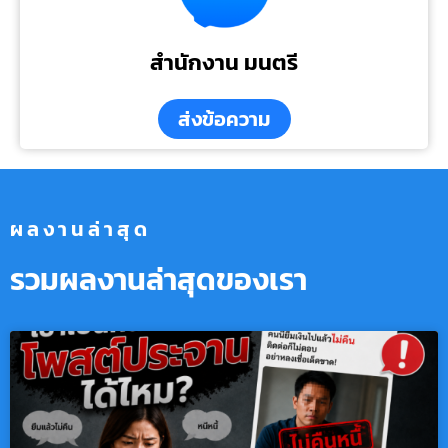
สำนักงาน มนตรี
ส่งข้อความ
ผลงานล่าสุด
รวมผลงานล่าสุดของเรา