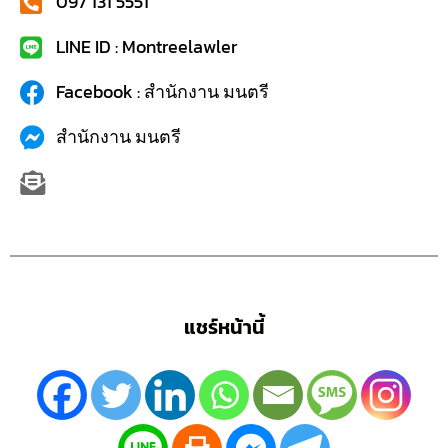
097 131 5551
LINE ID : Montreelawler
Facebook : สำนักงาน มนตรี
สำนักงาน มนตรี
แชร์หน้านี้