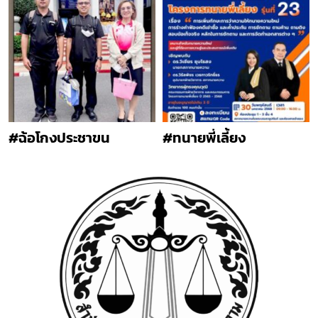
#ฉ้อโกงประชาขน
#ทนายพี่เลี้ยง