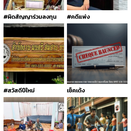
#ผิดสัญญาร่วมลงทุน
#คดีแพ่ง
#สวัสดีปีใหม่
เช็คเด้ง