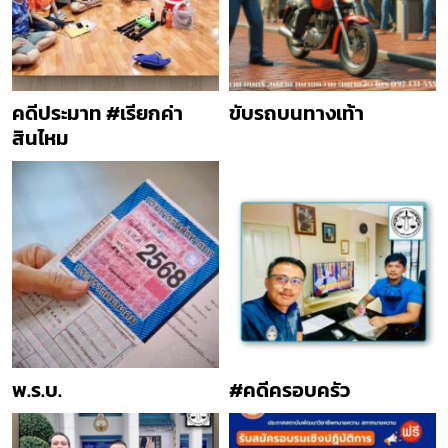
คดีประมาท #เรียกค่า
ขับรถบนทางเท้า
สินไหม
พ.ร.บ.
#คดีครอบครัว