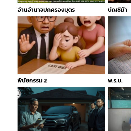
อำนอำนาจปกครองบุตร
บัญชีม้า
พินัยกรรม 2
พ.ร.บ.