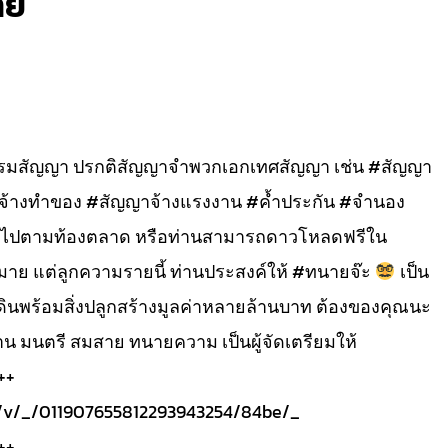
าย
รรมสัญญา ปรกติสัญญาจำพวกเอกเทศสัญญา เช่น #สัญญา
ญาจ้างทำของ #สัญญาจ้างแรงงาน #ค้ำประกัน #จำนอง
่วไปตามท้องตลาด หรือท่านสามารถดาวโหลดฟรีใน
ากมาย แต่ลูกความรายนี้ ท่านประสงค์ให้ #ทนายจ๊ะ
เป็น
่ดินพร้อมสิ่งปลูกสร้างมูลค่าหลายล้านบาท ต้องของคุณนะ
งาน มนตรี สมสาย ทนายความ เป็นผู้จัดเตรียมให้
++
om/v/_/011907655812293943254/84be/_
++