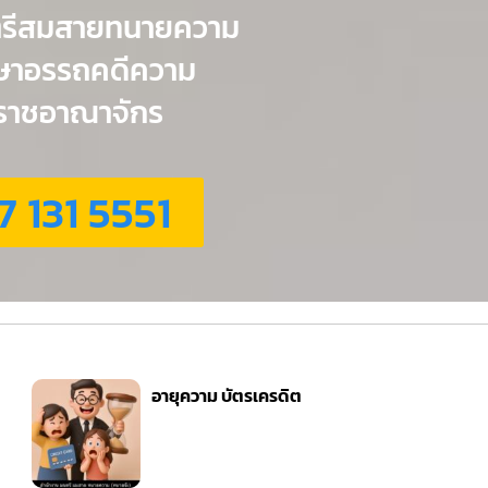
ตรีสมสายทนายความ
กษาอรรถคดีความ
่วราชอาณาจักร
7 131 5551
อายุความ บัตรเครดิต