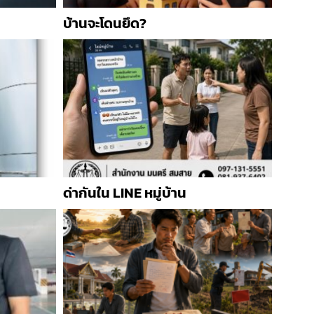
บ้านจะโดนยึด?
ด่ากันใน LINE หมู่บ้าน