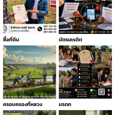
ซื้อที่ดิน
บัตรเครดิต
ครอบครองที่หลวง
มรดก