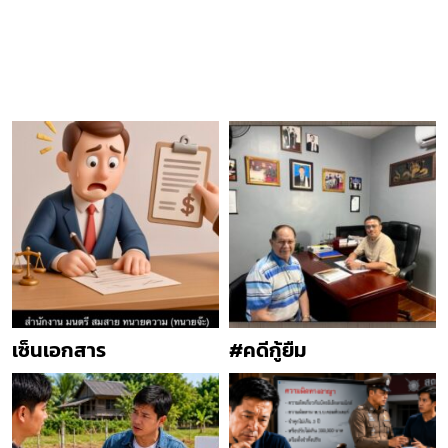
เซ็นเอกสาร
#คดีกู้ยืม