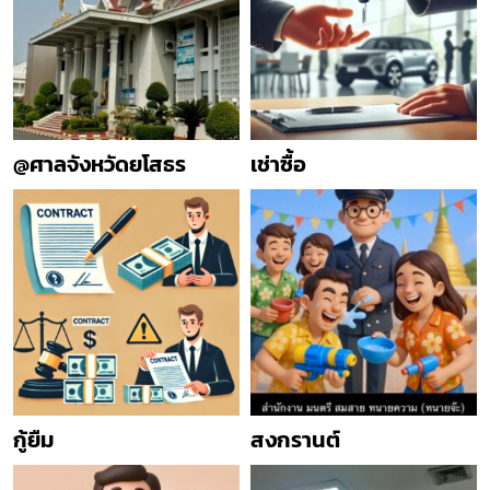
@ศาลจังหวัดยโสธร
เช่าซื้อ
กู้ยืม
สงกรานต์