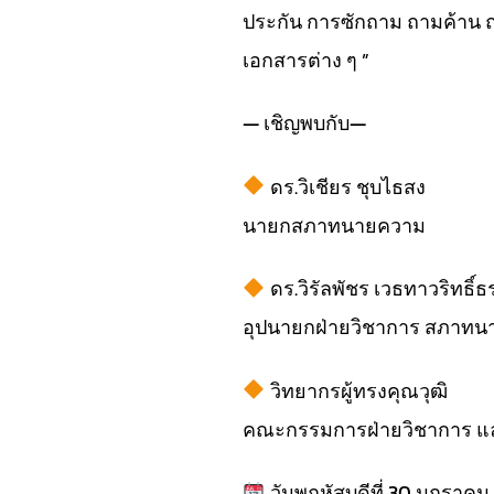
ประกัน การซักถาม ถามค้าน 
เอกสารต่าง ๆ ”
— เชิญพบกับ—
ดร.วิเชียร ชุบไธสง
นายกสภาทนายความ
ดร.วิรัลพัชร เวธทาวริทธิ์ธ
อุปนายกฝ่ายวิชาการ สภาท
วิทยากรผู้ทรงคุณวุฒิ
คณะกรรมการฝ่ายวิชาการ และ
วันพฤหัสบดีที่ 30 มกราคม