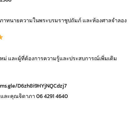
 4 สภาทนายความในพระบรมราชูปถัมภ์ และห้องศาลจำลอง
 และผู้ที่ต้องการความรู้และประสบการณ์เพิ่มเติม
orms.gle/D6zh8i9HYjNQCdzj7
ี และคุณจิดาภา 06 4291 4640