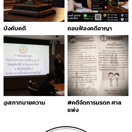
บังคับคดี
ถอนฟ้องคดีอาญา
@สภาทนายความ
#คดีจัดการมรดก ศาล
แพ่ง