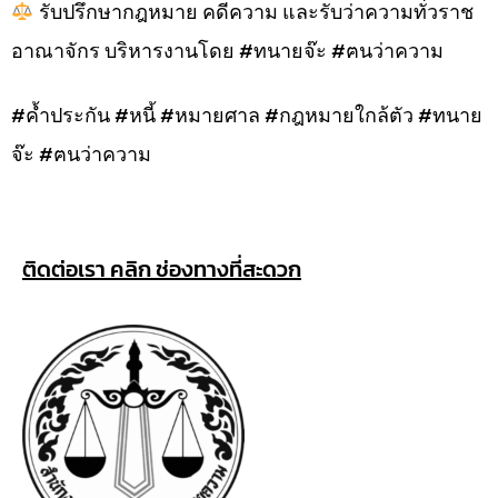
รับปรึกษากฎหมาย คดีความ และรับว่าความทั่วราช
อาณาจักร บริหารงานโดย #ทนายจ๊ะ #ฅนว่าความ
#ค้ำประกัน #หนี้ #หมายศาล #กฎหมายใกล้ตัว #ทนาย
จ๊ะ #ฅนว่าความ
ติดต่อเรา คลิก ช่องทางที่สะดวก