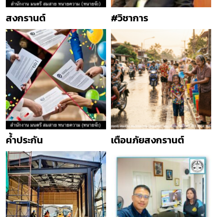
สงกรานต์
#วิชาการ
ค้ำประกัน
เตือนภัยสงกรานต์