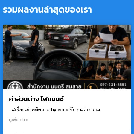
รวมผลงานล่าสุดของเรา
ค่าส่วนต่าง ไฟแนนซ์
…#เรื่องเล่าคดีความ by ทนายจ๊ะ ฅนว่าความ
ดูเพิ่มเติม »