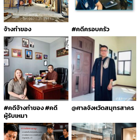
จ้างทำของ
#คดีครอบครัว
#คดีจ้างทำของ #คดี
@ศาลจังหวัดสมุทรสาคร
ผู้รับเหมา