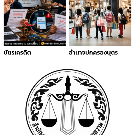
บัตรเครดิต
อำนาจปกครองบุตร